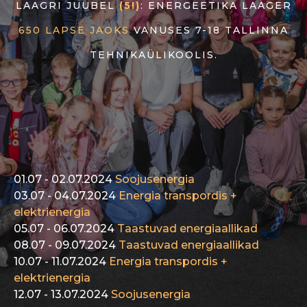
LAAGRI JUUBEL
(5!)
: ENERGEETIKA LAAGER
650 LAPSE JAOKS
VANUSES 7-18 TALLINNA
TEHNIKAÜLIKOOLIS.
01.07 - 02.07.2024
Soojusenergia
03.07 - 04.07.2024
Energia transpordis +
elektrienergia
05.07 - 06.07.2024
Taastuvad energiaallikad
08.07 - 09.07.2024
Taastuvad energiaallikad
10.07 - 11.07.2024
Energia transpordis +
elektrienergia
12.07 - 13.07.2024
Soojusenergia